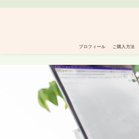
プロフィール
ご購入方法
コ
ン
テ
ン
ツ
へ
移
動