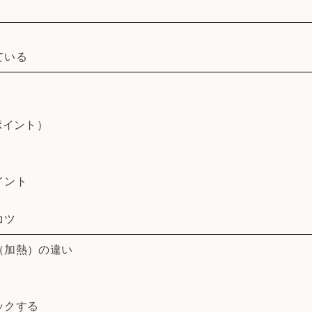
ている
ポイント）
イント
コツ
（加熱）の違い
ックする