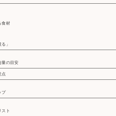
る食材
煮る」
与量の目安
意点
ップ
リスト