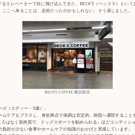
るエレベーターで目に飛び込んできた、BECK’S（ベックス）とい
ここへ来ることは、必然だったのかもしれない。そう感じました。
BECK’S COFFEE 横浜駅店
ーズ（エディー・5歳）。
ームケアもプラスし、食欲満点で体調は安定的。病院へ通院すること
いところはなく筋肉質で、ドッグスポーツを勧められる』ほどコンディシ
の負担が少ない食事やホームケアの知識のおかげと実感しています。