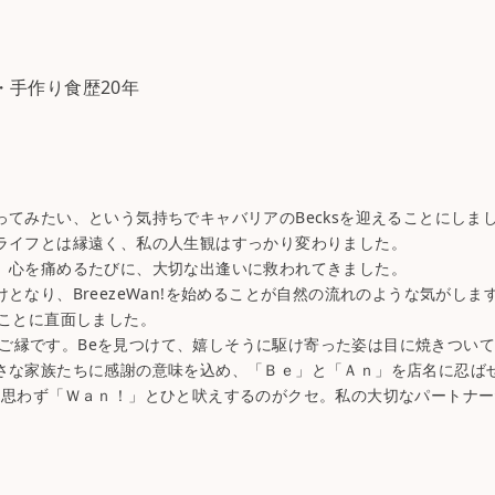
0年・手作り食歴20年
みたい、という気持ちでキャバリアのBecksを迎えることにしました
ライフとは縁遠く、私の人生観はすっかり変わりました。
。心を痛めるたびに、大切な出逢いに救われてきました。
なり、BreezeWan!を始めることが自然の流れのような気がしま
なことに直面しました。
れたご縁です。Beを見つけて、嬉しそうに駆け寄った姿は目に焼きつい
さな家族たちに感謝の意味を込め、「Ｂｅ」と「Ａｎ」を店名に忍ば
は思わず「Ｗａｎ！」とひと吠えするのがクセ。私の大切なパートナー