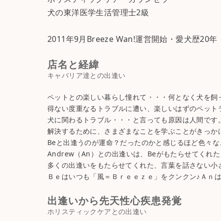
犬の東洋医学生活管理士2級
2011年9月Breeze Wan!運営開始・愛犬歴2
店名と経緯
ペットとの楽しい暮らし憧れて・・・何となく犬を飼って
得ない度重なるトラブルに遭い、楽しいはずのペット
犬に関わるトラブル・・・と言っても原因は人間です
解決するために、さまざまなことを学ぶことがきっかけと
Beと出逢うのが運命？だったのかと感じるほど色々
Andrew（An）との出逢いは、Beがもたらせてく
多くの出逢いをもたらせてくれた、言葉を話さない小
Ｂｅはいつも「風＝Ｂｒｅｅｚｅ」をクンクン♪Ａｎ
出逢いから先天性心疾患発覚