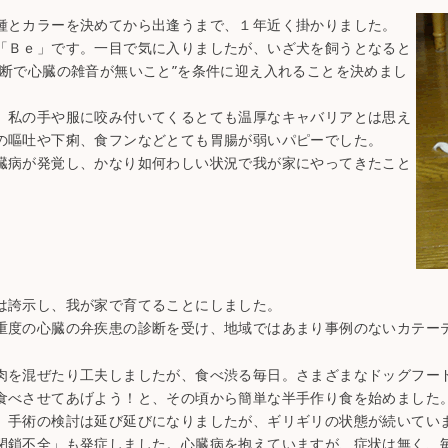
種とカラーを決めてから出逢うまで、１年近く掛かりました。
「Ｂｅ」です。一目で気に入りましたが、いざ犬を飼うとなると
断で心臓の雑音が無いこと”を条件に迎え入れることを決めまし
。私の手や服に咬み付いてくるとても温厚なキャバリアとは思え
の嘔吐や下痢、食フンなどとても胃腸が弱いパピーでした。
臓病が発覚し、かなり如何わしい状況で我が家にやってきたこと
は誇示し、我が家で育てることにしました。
重度の心臓の弁疾患の診断を受け、地域ではあまり事例のないカテー
肉を混ぜたり工夫しましたが、食べ渋る毎日。さまざまなドッグフー
食べさせてあげよう！と、その頃から簡単な半手作り食を始めました
、手術の検討は延び延びになりましたが、ギリギリの状態が続いてい
閉鎖不全」も発症しました。心臓病を抱えていますが、症状は無く、