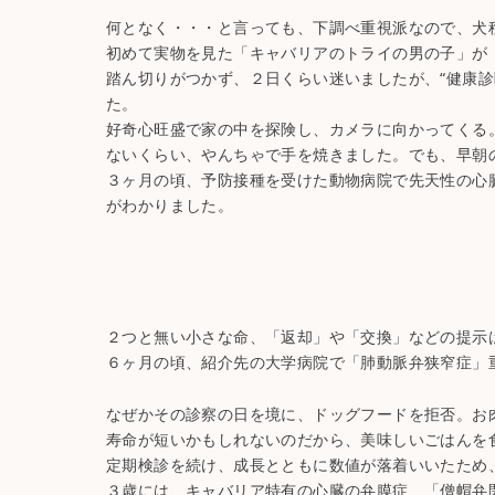
何となく・・・と言っても、下調べ重視派なので、犬
初めて実物を見た「キャバリアのトライの男の子」が
踏ん切りがつかず、２日くらい迷いましたが、“健康診
た。
好奇心旺盛で家の中を探険し、カメラに向かってくる
ないくらい、やんちゃで手を焼きました。でも、早朝
３ヶ月の頃、予防接種を受けた動物病院で先天性の心
がわかりました。
２つと無い小さな命、「返却」や「交換」などの提示
６ヶ月の頃、紹介先の大学病院で「肺動脈弁狭窄症」
なぜかその診察の日を境に、ドッグフードを拒否。お
寿命が短いかもしれないのだから、美味しいごはんを
定期検診を続け、成長とともに数値が落着いいたため
３歳には、キャバリア特有の心臓の弁膜症、「僧帽弁