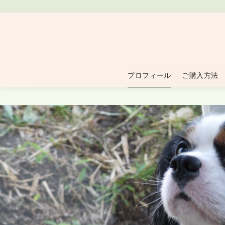
プロフィール
ご購入方法
コ
ン
テ
ン
ツ
へ
移
動