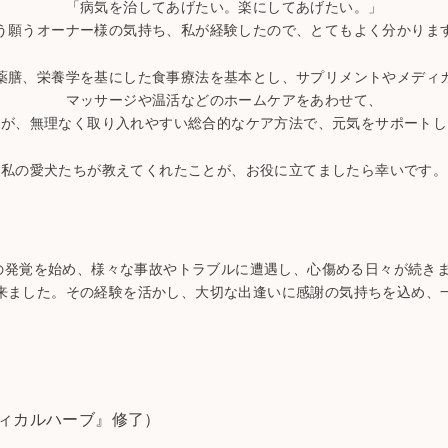
「病気を治してあげたい。楽にしてあげたい。」
う願うオーナー様の気持ち、私が経験したので、とてもよく分かりま
薬膳、栄養学を基にした食事療法を基本とし、サプリメントやメディ
マッサージや温活などのホームケアをあわせて、
様が、無理なく取り入れやすい総合的なケア方法で、元気をサポートし
私の愛犬たちが教えてくれたことが、お役に立てましたら幸いです。
患の発覚を始め、様々な事故やトラブルに遭遇し、心傷める日々が続き
来ました。その経験を活かし、大切な出逢いに感謝の気持ちを込め、
ディカルハーブ』修了）