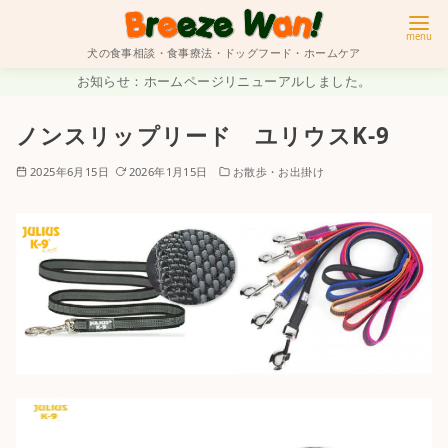
犬の食事相談・食事療法・ドッグフード・ホームケア
コ
お知らせ：ホームページリニューアルしました。
ン
ノンスリップリード ユリウスK-9
テ
ン
2025年6月15日
2026年1月15日
お散歩・お出掛け
ツ
へ
移
動